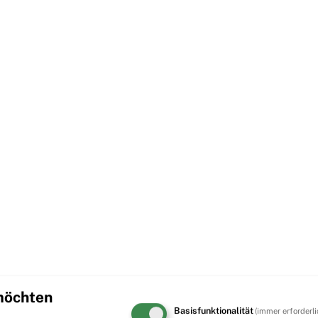
 möchten
Basisfunktionalität
(immer erforderli